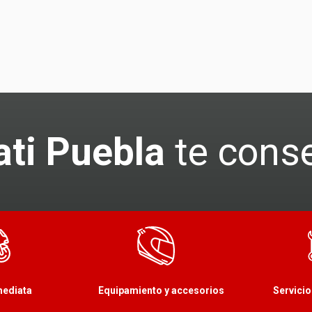
ti Puebla
te cons
mediata
Equipamiento y accesorios
Servicio