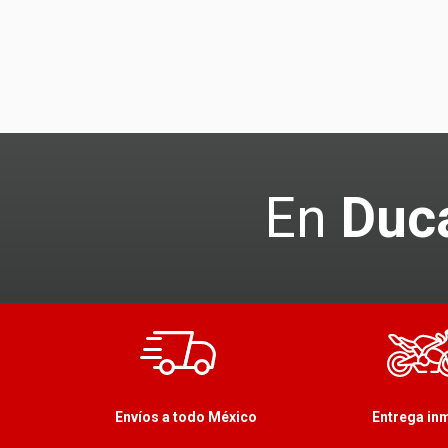
En
Duca
Envíos a todo México
Entrega in