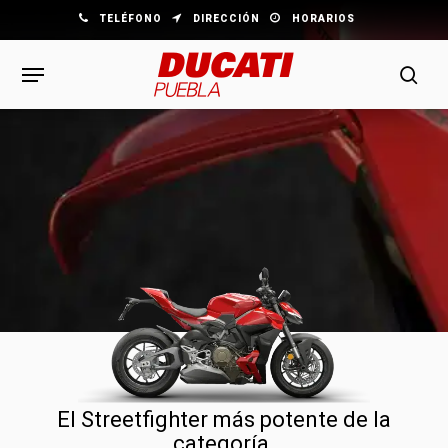
Skip
TELÉFONO
DIRECCIÓN
HORARIOS
to
Navegación
main
sea
content
El Streetfighter más potente de la
categoría.