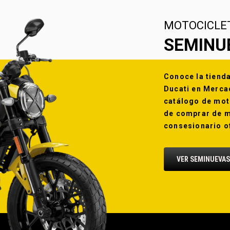
MOTOCICLE
SEMINU
Conoce la tiend
Ducati en Merca
catálogo de mot
de comprar de m
consesionario of
VER SEMINUEVAS