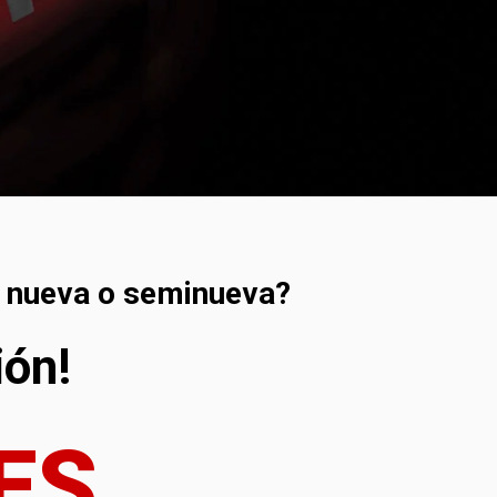
o nueva o seminueva?
ión!
ES