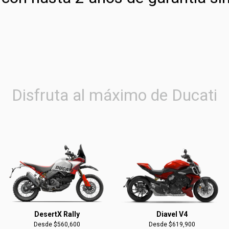
Disfruta al máximo de Ducati
DesertX Rally
Diavel V4
Desde $560,600
Desde $619,900