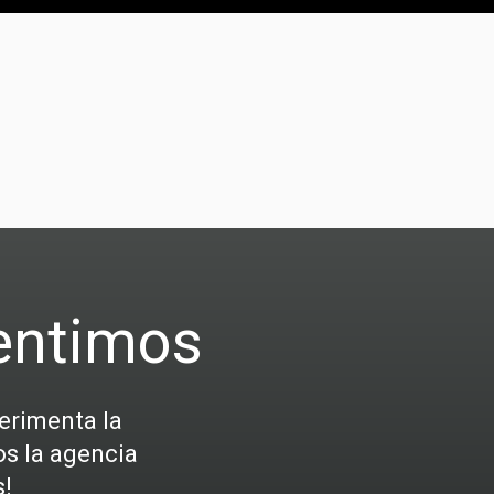
entimos
erimenta la
os la agencia
s!