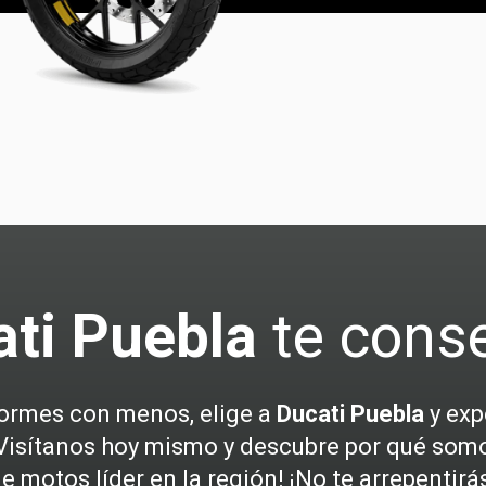
ti Puebla
te cons
ormes con menos, elige a
Ducati Puebla
y exp
¡Visítanos hoy mismo y descubre por qué som
e motos líder en la región! ¡No te arrepentirá