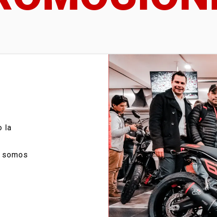
 la
, somos